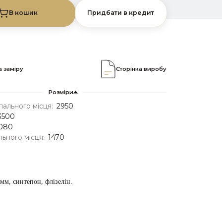
В кошик
Придбати в кредит
 заміру
Сторінка виробу
Розміри
ального місця:
2950
3500
080
льного місця:
1470
0мм,
синтепон, флізелін.