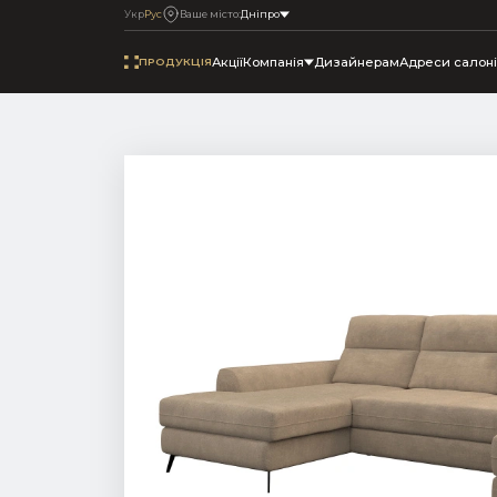
Укр
Рус
Ваше місто:
Днiпро
Акції
Компанія
Дизайнерам
Адреси салоні
ПРОДУКЦІЯ