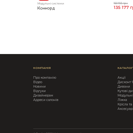
150 193 грн
Модульні системи
135 177 
Конкорд
КОМПАНІЯ
КАТАЛОГ
Про компанію
Акції
Вiдео
Дисконт 
Новини
Дивани
Відгуки
Кутові д
Дизайнерам
Модульні
Адреси салонів
Ліжка
Крicла та
Аксесуар