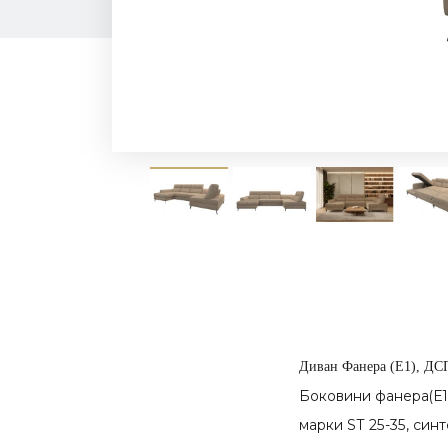
Диван
Фанера (Е1), ДСП
Боковини
фанера(Е1
марки SТ 25-35, син