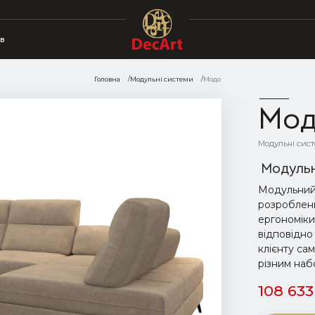
в
Головна
Модульні системи
Модо
Мо
Модульні сис
Модуль
Модульний 
розроблени
ергономіки
відповідно
клієнту са
різним наб
108 633