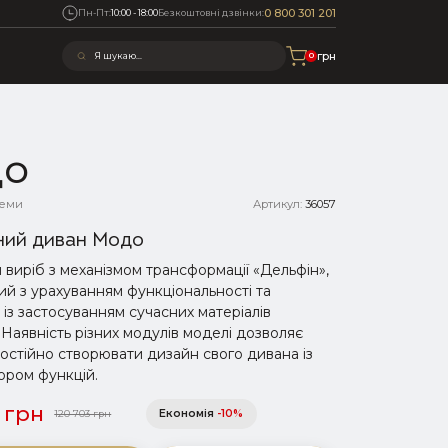
0 800 301 201
Пн-Пт:
10:00 - 18:00
Безкоштовні дзвінки:
0 грн
0
до
теми
Артикул:
36057
ний диван Модо
виріб з механізмом трансформації «Дельфін»,
й з урахуванням функціональності та
 із застосуванням сучасних матеріалів
 Наявність різних модулів моделі дозволяє
мостійно створювати дизайн свого дивана із
ором функцій.
 грн
Економія
-10%
120 703 грн