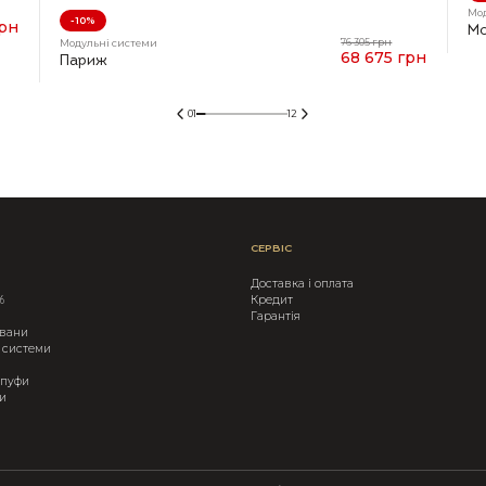
Мо
-10%
грн
Мо
76 305 грн
Модульні системи
68 675 грн
Париж
01
12
СЕРВІС
Доставка і оплата
%
Кредит
Гарантія
ивани
 системи
 пуфи
и