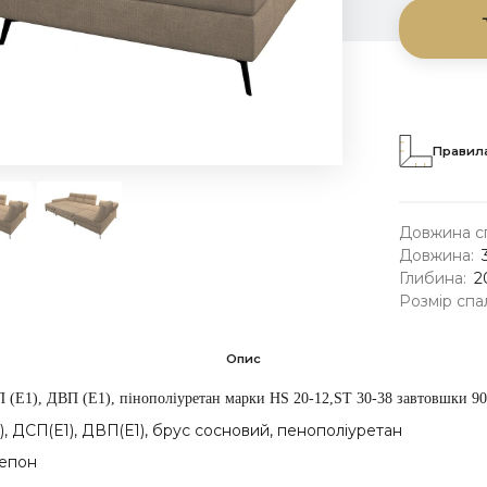
Правила
Довжина сп
Довжина:
Глибина:
2
Розмір спа
Опис
 (Е1), ДВП (Е1), пінополіуретан марки HS 20-12,
ST 30-38 завтовшки 9
), ДСП(Е1), ДВП(Е1), брус соснов
и
й, пенопол
і
уретан
тепон