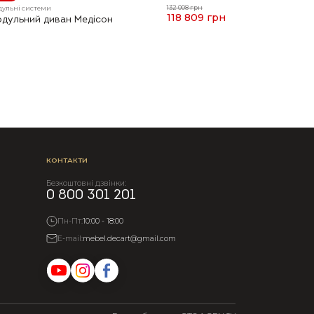
132 008 грн
дульні системи
118 809 грн
дульний диван Медісон
КОНТАКТИ
Безкоштовні дзвінки:
0 800 301 201
Пн-Пт:
10:00 - 18:00
E-mail:
mebel.decart@gmail.com