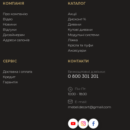
КОМПАНІЯ
КАТАЛОГ
Про компанію
Акції
Вiдео
Дисконт %
Новини
Дивани
Відгуки
Кутові дивани
Дизайнерам
Модульні системи
Адреси салонів
Ліжка
Крicла та пуфи
Аксесуари
СЕРВІС
КОНТАКТИ
Доставка і оплата
Безкоштовні дзвінки:
0 800 301 201
Кредит
Гарантія
Пн-Пт:
10:00 - 18:00
E-mail:
mebel.decart@gmail.com