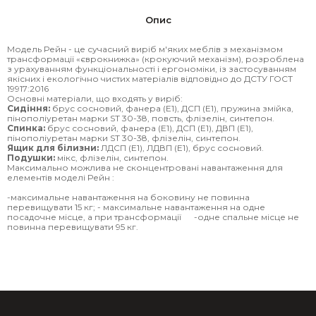
Опис
Модель Рейн - це сучасний виріб м'яких меблів з механізмом
трансформації «єврокнижка» (крокуючий механізм), розроблена
з урахуванням функціональності і ергономіки, із застосуванням
якісних і екологічно чистих матеріалів відповідно до ДСТУ ГОСТ
19917:2016
Основні матеріали, що входять у виріб:
Сидіння:
брус сосновий, фанера (Е1), ДСП (Е1), пружина змійка,
пінополіуретан марки ST 30-38, повсть, флізелін, синтепон.
Спинка:
брус сосновий, фанера (Е1), ДСП (Е1), ДВП (Е1),
пінополіуретан марки ST 30-38, флізелін, синтепон.
Ящик для білизни:
ЛДСП (Е1), ЛДВП (Е1), брус сосновий.
Подушки:
мікс, флізелін, синтепон.
Максимально можлива не сконцентровані навантаження для
елементів моделі Рейн :
-максимальне навантаження на боковину не повинна
перевищувати 15 кг; - максимальне навантаження на одне
посадочне місце, а при трансформації -одне спальне місце не
повинна перевищувати 95 кг.