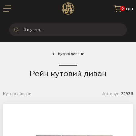
0 грн
0
Кутові дивани
Рейн кутовий диван
Кутові дивани
Артикул:
32936