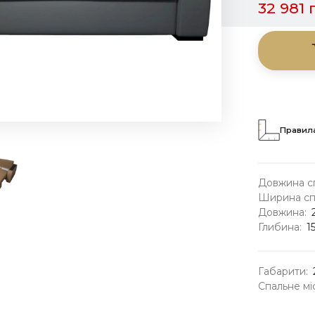
32 981 
Правила
Довжина сп
Ширина спа
Довжина:
Глибина:
1
Габарити:
Спальне мі