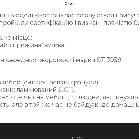
Опис
нні моделі «Бостон» застосовуються найсуч
і пройшли сертифікацію і визнані повністю 
ьне місце:
і або прижина"змійка"
ан середньої жорсткості марки ST 3038
айбер (силіконізовані гранули).
изни: ламінований ДСП.
» - це якісна меблі для людей, які цінують 
сть, але в той же час не байдужі до домашн
СЕРВІС