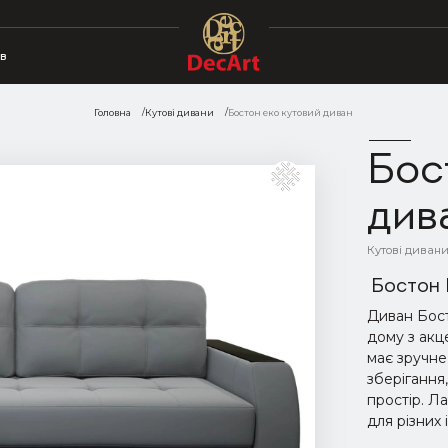
в
Головна
Кутові дивани
Бостон еко кутовий диван
Бос
див
Кутові диван
Бостон 
Диван Бост
дому з акц
має зручне
зберігання
простір. Л
для різних 