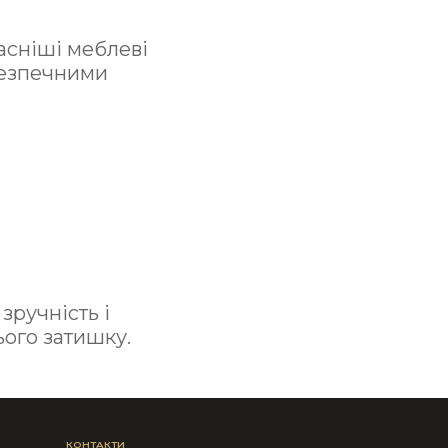
асніші меблеві
безпечними
зручність і
ього затишку.
КОНТАКТИ