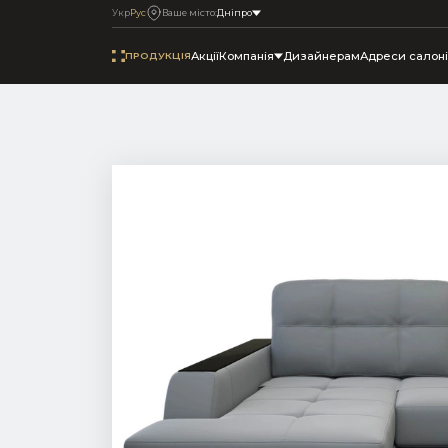
Укр
Рус
Ваше місто:
Днiпро
Акції
Компанія
Дизайнерам
Адреси салоні
ПРОДУКЦІЯ