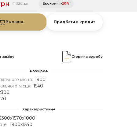
грн
Економія
-20%
41 226 грн
В кошик
Придбати в кредит
 заміру
Сторінка виробу
Розміри
ального місця:
1900
льного місця:
1540
2300
570
Характеристики
2300х1570х1000
сце:
1900х1540