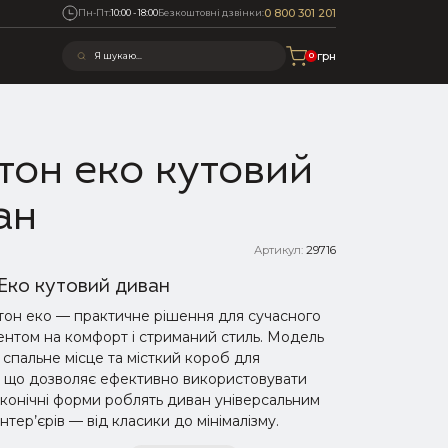
0 800 301 201
Пн-Пт:
10:00 - 18:00
Безкоштовні дзвінки:
0 грн
0
тон еко кутовий
ан
и
Артикул:
29716
Еко кутовий диван
он еко — практичне рішення для сучасного
ентом на комфорт і стриманий стиль. Модель
 спальне місце та місткий короб для
, що дозволяє ефективно використовувати
аконічні форми роблять диван універсальним
інтер’єрів — від класики до мінімалізму.