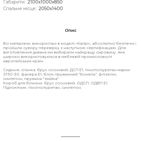
Габарити:
2100х1000х850
Спальне місце:
2050х1400
Опис
Всі матеріали, використані в моделі «Капрі», абсолютно безпечні і
пройшли сувору перевірку з наступною сертифікацією. Для
виготовлення дивана ми вибирали найкращу сировину, яке
широко використовується в меблевій промисловості
європейських країн:
Сидіння, спинка: брус сосновий, ДСП Е1, пінополіуретан марки
ST30-30, фанера Е1, блок пружинний "Бонель", флізелін,
синтепон, пружина "змійка"
Короб для білизни: брус сосновий, ОДСП, ОДВП Е1.
Підлокітник: пінополіуретан, синтепон.