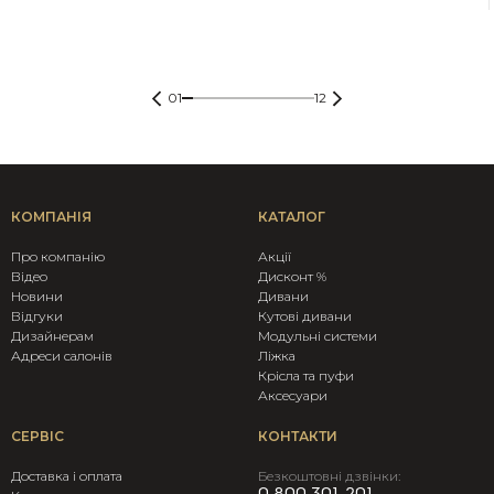
01
12
КОМПАНІЯ
КАТАЛОГ
Про компанію
Акції
Вiдео
Дисконт %
Новини
Дивани
Відгуки
Кутові дивани
Дизайнерам
Модульні системи
Адреси салонів
Ліжка
Крicла та пуфи
Аксесуари
СЕРВІС
КОНТАКТИ
Доставка і оплата
Безкоштовні дзвінки: