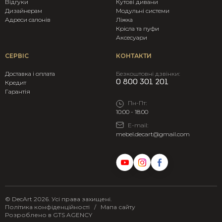
Відгуки
Кутові дивани
Дизайнерам
Модульні системи
Адреси салонів
Ліжка
Крicла та пуфи
Аксесуари
СЕРВІС
КОНТАКТИ
Доставка і оплата
Безкоштовні дзвінки:
0 800 301 201
Кредит
Гарантія
Пн-Пт:
10:00 - 18:00
E-mail:
mebel.decart@gmail.com
© DecArt 2026. Усі права захищені.
Політика конфіденційності
/
Мапа сайту
Розроблено в
GTS AGENCY